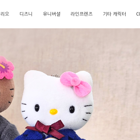
산리오
디즈니
유니버셜
라인프렌즈
기타 캐릭터
C