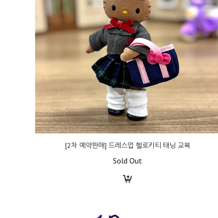
[2차 예약판매] 드레스업 헬로키티 태닝 교복
Sold Out