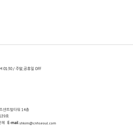
- PM 01:30 / 주말,공휴일 OFF
스트센트럴타워 14층
639호
선혜
E-mail
shkim@cnhseoul.com